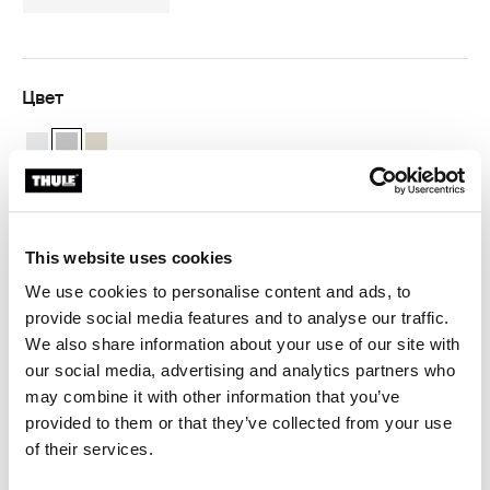
Цвет
Thule Omnistor 9200 (4.00x3.00) Белый
Thule Omnistor 9200 (4.00x3.00) Анодированный (selected)
Thule Omnistor 9200 (4.00x3.00) Крем
Гарантия Thule
This website uses cookies
Найти в магазине
We use cookies to personalise content and ads, to
provide social media features and to analyse our traffic.
We also share information about your use of our site with
our social media, advertising and analytics partners who
Идеальный навес для крыши для особо крупных
may combine it with other information that you’ve
автомобилей.
provided to them or that they’ve collected from your use
of their services.
Для маркиз Thule необходим адаптер,