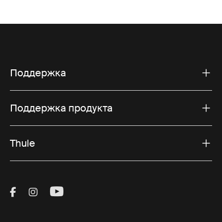
Поддержка
Поддержка продукта
Thule
Visit Thule on Facebook (external link)
Visit Thule on Instagram (external link)
Visit Thule on Youtube (external lin