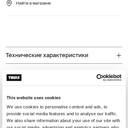
Найти в магазине
Технические характеристики
Toggle techspec
Максимально протестировано
В Thule Test Center™ в Хиллерсторпе (Швеция) мы
подвергаем наши изделия жесточайшим
This website uses cookies
испытаниям. Наши багажники для крыши служат
We use cookies to personalise content and ads, to
для перевозки снаряжения и крепятся к
provide social media features and to analyse our traffic.
автомобилю максимально надежно и безопасно.
We also share information about your use of our site with
Ниже приведены некоторые примеры
our social media, advertising and analytics partners who