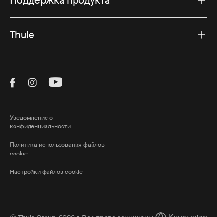
Поддержка продукта
Thule
Visit Thule on Facebook (external link)
Visit Thule on Instagram (external link)
Visit Thule on Youtube (external lin
Уведомление о
конфиденциальности
Политика использования файлов
cookie
Настройки файлов cookie