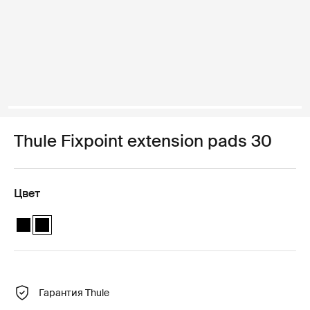
Thule Fixpoint extension pads 30
Цвет
Thule Fixpoint extension pads Чёрный
Thule Fixpoint extension pads Чёрный (selected)
Гарантия Thule