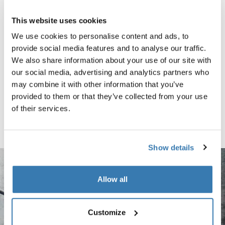
туристический рюкзак объемом
сумка-трансформер для ручной
40 л темный сланец
клади 40 л серая Dark Slate
This website uses cookies
Сравнить товар
Сравнить товар
We use cookies to personalise content and ads, to
provide social media features and to analyse our traffic.
We also share information about your use of our site with
Thule Chasm чемодан на колесиках для ручной клади черном Blac
Thule Chasm wheeled carry-on duffel Чёрный (selected)
Thule Chasm wheeled carry-on duffel Прудово-серый
Thule Chasm wheeled carry-on duffel Темный хаки
our social media, advertising and analytics partners who
may combine it with other information that you’ve
Thule Chasm
provided to them or that they’ve collected from your use
чемодан на колесиках для
of their services.
ручной клади черном
Сравнить товар
Show details
Allow all
Customize