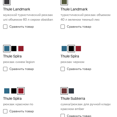
Thule Landmark
Thule Landmark
мужской туристический рюкзак
туристический рюкзак объемом
uni объемом 60 л сером obsidian
40 л зеленом темный лес
Сравнить товар
Сравнить товар
Thule Spira рюкзак синем legion Legion blue
Thule Spira рюкзак черном Black
Spira Backpack Legion blue (selected)
Spira Backpack Чёрный
Spira Backpack Rio Red
Spira Backpack Legion blue
Spira Backpack Чёрный (sele
Spira Backpack Rio Red
Thule Spira
Thule Spira
рюкзак синем legion
рюкзак черном
Сравнить товар
Сравнить товар
Thule Spira рюкзак красном rio Rio red
Thule Subterra сумка/рюкзак для
Spira Backpack Legion blue
Spira Backpack Чёрный
Spira Backpack Rio Red (selected)
Thule Subterra convertible carr
Thule Subterra convertible c
Thule Spira
Thule Subterra
рюкзак красном rio
сумка/рюкзак для ручной клади
красном ember
Сравнить товар
Сравнить товар