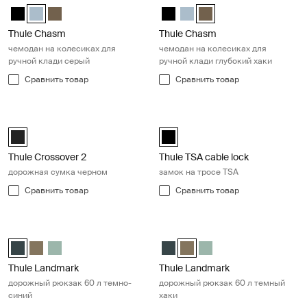
Thule Chasm wheeled carry-on duffel Чёрный
Thule Chasm wheeled carry-on duffel Прудово-серый (selected
Thule Chasm wheeled carry-on duffel Темный хаки
Thule Chasm wheeled carry-on d
Thule Chasm wheeled carry-
Thule Chasm wheeled car
Thule Chasm
Thule Chasm
чемодан на колесиках для
чемодан на колесиках для
ручной клади серый
ручной клади глубокий хаки
Сравнить товар
Сравнить товар
Thule Crossover 2 дорожная сумка черном Black
Thule TSA cable lock замок на тро
Thule Crossover 2 boarding bag Чёрный (selected)
Thule TSA cable lock Чёрный (sel
Thule Crossover 2
Thule TSA cable lock
дорожная сумка черном
замок на тросе TSA
Сравнить товар
Сравнить товар
Thule Landmark дорожный рюкзак 60 л темно-синий Darkest blue
Thule Landmark дорожный рюкзак 
Thule Landmark 60L Самый темный синий (selected)
Thule Landmark 60L Темный хаки
Thule Landmark 60L Hazy Green
Thule Landmark 60L Самый те
Thule Landmark 60L Темный 
Thule Landmark 60L Ha
Thule Landmark
Thule Landmark
дорожный рюкзак 60 л темно-
дорожный рюкзак 60 л темный
синий
хаки