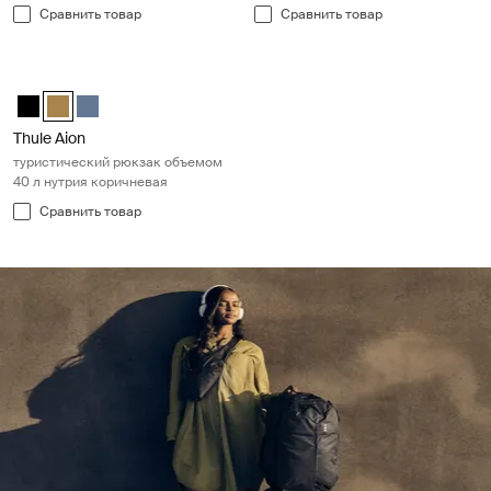
Сравнить товар
Сравнить товар
Thule Aion туристический рюкзак объемом 40 л нутрия коричнева
Thule Aion travel backpack 40L Чёрный
Thule Aion travel backpack 40L Nutria brown (selected)
Thule Aion travel backpack 40L Темно-серый шифер
Thule Aion
туристический рюкзак объемом
40 л нутрия коричневая
Сравнить товар