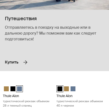
Путешествия
Отправляетесь в поездку на выходные или в
дальнюю дорогу? Мы поможем вам как следует
подготовиться!
Купить
Thule Aion туристический рюкзак объемом 28 л темный сланец Dar
Thule Aion туристический рюкзак
Thule Aion travel backpack 28L Nutria brown
Thule Aion travel backpack 28L Чёрный
Thule Aion travel backpack 28L Темно-серый шифер (selec
Thule Aion travel backpack 40L 
Thule Aion travel backpack 4
Thule Aion travel back
Thule Aion
Thule Aion
туристический рюкзак объемом
туристический рюкзак объемом
28 л темный сланец
40 л черном