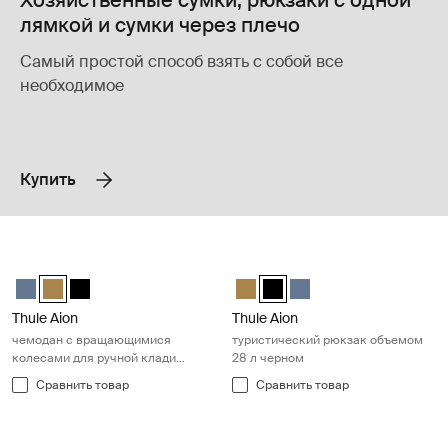
Хозяйственные сумки, рюкзаки с одной
лямкой и сумки через плечо
Самый простой способ взять с собой все
необходимое
Купить
Thule Aion чемодан с вращающимися колесами для ручной клади 
Thule Aion туристический рюкзак
Thule Aion carry on spinner Темно-серый шифер
Thule Aion carry on spinner Nutria brown (selected)
Thule Aion carry on spinner Чёрный
Thule Aion travel backpack 28L N
Thule Aion travel backpack 
Thule Aion travel back
Thule Aion
Thule Aion
чемодан с вращающимися
туристический рюкзак объемом
колесами для ручной клади
28 л черном
нутрия коричневая
Сравнить товар
Сравнить товар
Thule Aion чемодан с вращающимися колесами для ручной клади 