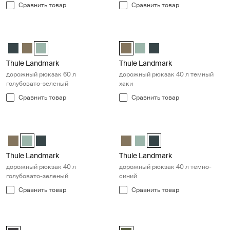
Сравнить товар
Сравнить товар
Thule Landmark дорожный рюкзак 60 л голубовато-зеленый Hazy 
Thule Landmark дорожный рюкзак 
Thule Landmark 60L Самый темный синий
Thule Landmark 60L Темный хаки
Thule Landmark 60L Hazy Green (selected)
Thule Landmark 40L Темный хаки
Thule Landmark 40L Hazy G
Thule Landmark 40L С
Thule Landmark
Thule Landmark
дорожный рюкзак 60 л
дорожный рюкзак 40 л темный
голубовато-зеленый
хаки
Сравнить товар
Сравнить товар
Thule Landmark дорожный рюкзак 40 л голубовато-зеленый Hazy 
Thule Landmark дорожный рюкзак 
Thule Landmark 40L Темный хаки
Thule Landmark 40L Hazy Green (selected)
Thule Landmark 40L Самый темный синий
Thule Landmark 40L Темный ха
Thule Landmark 40L Hazy G
Thule Landmark 40L Са
Thule Landmark
Thule Landmark
дорожный рюкзак 40 л
дорожный рюкзак 40 л темно-
голубовато-зеленый
синий
Сравнить товар
Сравнить товар
Thule Landmark мужской туристический рюкзак uni объемом 60 л с
Thule Landmark туристический рю
Thule Landmark 60L Обсидиановый черный (selected)
Thule Landmark 40L Dark Forest 