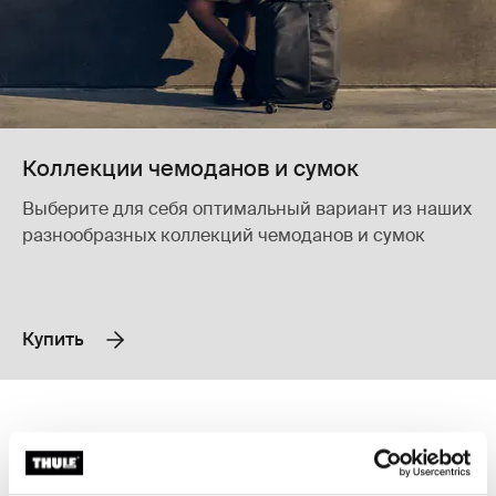
Коллекции чемоданов и сумок
Выберите для себя оптимальный вариант из наших
разнообразных коллекций чемоданов и сумок
Купить
Thule Aion туристический рюкзак объемом 40 л темный сланец Dar
Thule Subterra 2 сумка-трансформ
Thule Aion travel backpack 40L Чёрный
Thule Aion travel backpack 40L Nutria brown
Thule Aion travel backpack 40L Темно-серый шифер (sele
Thule Subterra convertible carr
Thule Aion
Thule Subterra 2