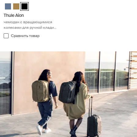
Thule Aion carry on spinner Темно-серый шифер
Thule Aion carry on spinner Nutria brown
Thule Aion carry on spinner Чёрный (selected)
Thule Aion
чемодан с вращающимися
колесами для ручной клади
черном
Сравнить товар