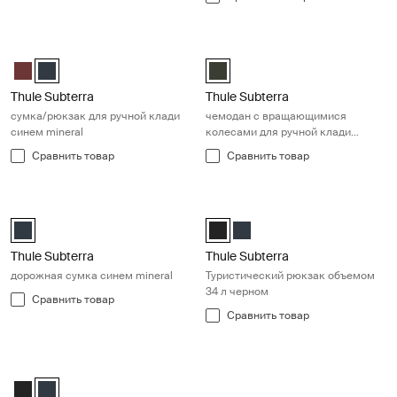
Thule Subterra сумка/рюкзак для ручной клади синем mineral Miner
Thule Subterra чемодан с вращаю
Thule Subterra convertible carry-on Ярко-красный
Thule Subterra convertible carry-on Mineral (selected)
Thule Subterra carry on spinner D
Thule Subterra
Thule Subterra
сумка/рюкзак для ручной клади
чемодан с вращающимися
синем mineral
колесами для ручной клади
зеленом темный лес
Сравнить товар
Сравнить товар
Thule Subterra дорожная сумка синем mineral Mineral blue
Thule Subterra Туристический рю
Thule Subterra boarding bag Mineral (selected)
Thule Subterra Travel backpack 
Thule Subterra Travel backpa
Thule Subterra
Thule Subterra
дорожная сумка синем mineral
Туристический рюкзак объемом
34 л черном
Сравнить товар
Сравнить товар
Thule Subterra Туристический рюкзак объемом 34 л синем mineral 
Thule Subterra Travel backpack 34L Чёрный
Thule Subterra Travel backpack 34L Mineral (selected)