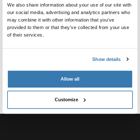
Почему стоит выбрать
We also share information about your use of our site with
детское велосипедное
our social media, advertising and analytics partners who
may combine it with other information that you’ve
сиденье, установленное
provided to them or that they’ve collected from your use
спереди?
of their services.
Детское велосипедное сиденье, установленное
спереди, предлагает множество преимуществ как
Show details
для родителей, так и для детей. Размещение
ребенка впереди создает общую атмосферу,
позволяя легко общаться во время поездки. Когда
Allow all
ваш ребенок находится прямо в поле зрения, вы
Показать еще
можете постоянно присматривать за ним,
обеспечивая его безопасность и комфорт.
Customize
Безопасность и комфорт
прежде всего