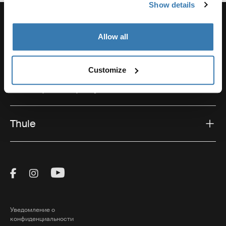
Show details
Allow all
Поддержка
Customize
Поддержка продукта
Thule
Visit Thule on Facebook (external link)
Visit Thule on Instagram (external link)
Visit Thule on Youtube (external lin
Уведомление о
конфиденциальности