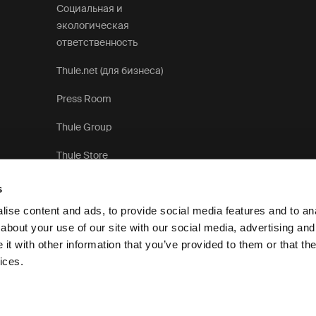
Социальная и
экологическая
ответственность
Thule.net (для бизнеса)
Press Room
Thule Group
Thule Store
s
ise content and ads, to provide social media features and to anal
about your use of our site with our social media, advertising and
t with other information that you’ve provided to them or that the
Уведомление о конфиденциальности
Политика использования 
ices.