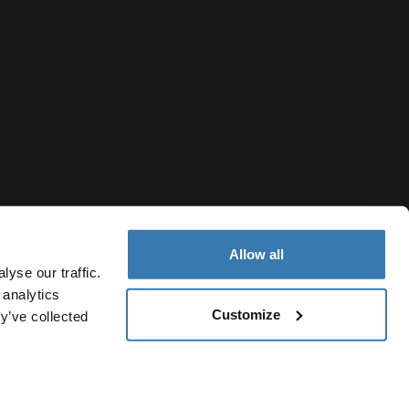
Allow all
yse our traffic.
 analytics
Customize
y’ve collected
Kyrgyzstan
файлов cookie
Настройки файлов cookie
Current market/Swi