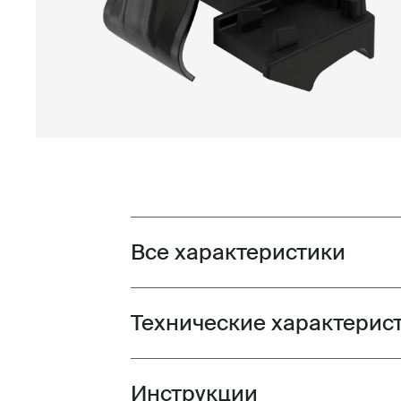
Все характеристики
Toggle features
Технические характерис
Toggle techspec
Инструкции
Toggle guides and instructions