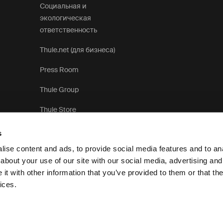
Социальная и
экологическая
ответственность
Thule.net (для бизнеса)
Press Room
Thule Group
Thule Store
s
ise content and ads, to provide social media features and to anal
about your use of our site with our social media, advertising and
t with other information that you’ve provided to them or that the
Уведомление о конфиденциальности
Политика использования 
ices.