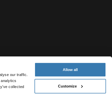
Allow all
yse our traffic.
 analytics
Customize
y’ve collected
Kyrgyzstan
файлов cookie
Настройки файлов cookie
Current market/Swi