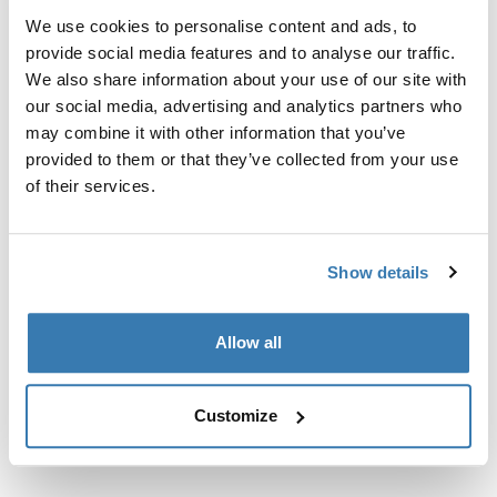
готовых точек крепления или установленных
We use cookies to personalise content and ads, to
изготовителем багажников.
provide social media features and to analyse our traffic.
We also share information about your use of our site with
our social media, advertising and analytics partners who
may combine it with other information that you’ve
provided to them or that they’ve collected from your use
Все характеристики
Toggle features
of their services.
Технические характеристики
Toggle techspec
Show details
Инструкции
Toggle guides and instructions
Allow all
Customize