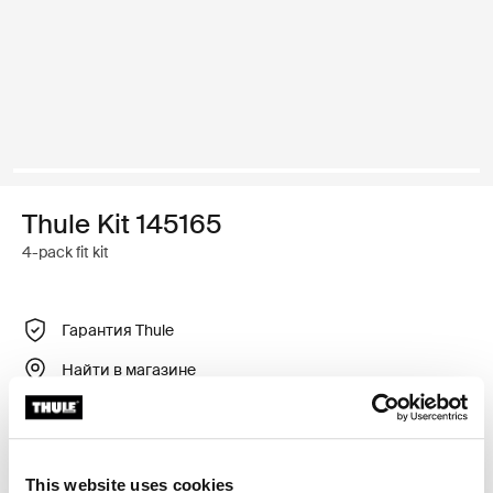
Thule Kit 145165
4-pack fit kit
Гарантия Thule
Найти в магазине
Регулируемый крепежный комплект для установки
багажника для крыши Thule на автомобили без
This website uses cookies