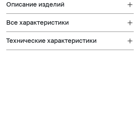
Описание изделий
Toggle overview
Все характеристики
Toggle features
Технические характеристики
Toggle techspec