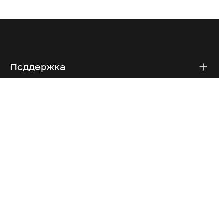
Поддержка
Поддержка продукта
Thule
Visit Thule on Facebook (external link)
Visit Thule on Instagram (external link)
Visit Thule on Youtube (external lin