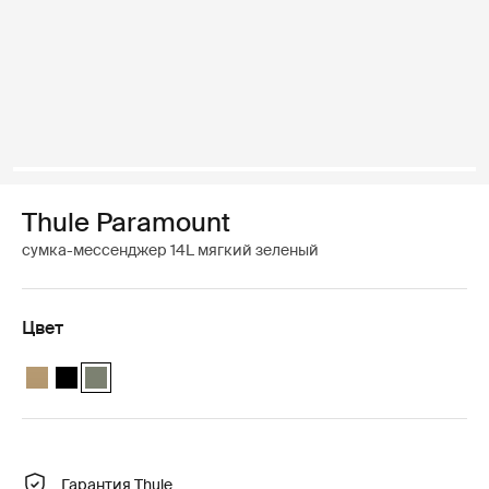
Thule Paramount
сумка-мессенджер 14L мягкий зеленый
Цвет
Thule Paramount messenger 14L Нежный бежевый
Thule Paramount messenger 14L Чёрный
Thule Paramount messenger 14L Мягкий зеленый (select
Гарантия Thule