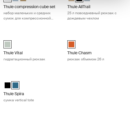
Thule compression cube set
Thule AllTrail
набор маленьких и средних
25 л повседневный рюкзак с
сумок для компрессионной
дождевым чехлом
упаковки
Thule Vital гидратационный рюкзак Alaska blue
Thule Chasm рюкзак объемом 26 
Thule Vital 3L Women's Аляска синяя (selected)
Thule Chasm Backpack 26L Осен
Thule Vital
Thule Chasm
гидратационный рюкзак
рюкзак объемом 26 л
Thule Spira сумка vertical tote Legion blue
Thule Spira Vertical Tote Чёрный
Thule Spira Vertical Tote Legion blue (selected)
Thule Spira
сумка vertical tote