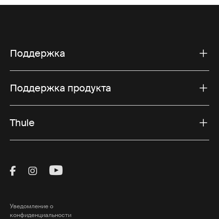
Поддержка
Поддержка продукта
Thule
Visit Thule on Facebook (external link)
Visit Thule on Instagram (external link)
Visit Thule on Youtube (external lin
Уведомление о
конфиденциальности