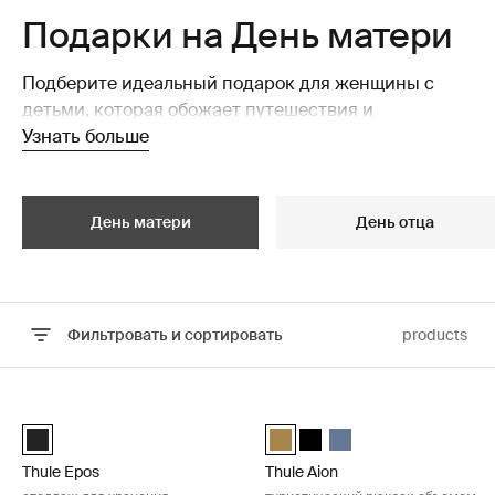
Подарки на День матери
Подберите идеальный подарок для женщины с
детьми, которая обожает путешествия и
приключения — в одиночку или всей семьей.
Узнать больше
Ознакомьтесь с нашей подборкой подарков для
мам, которые предпочитают отдых на природе.
День матери
День отца
Фильтровать и сортировать
products
Перейти к результатам
Thule Epos стеллаж для хранения велосипедов на фаркопе с кр
Thule Aion туристический рюкза
Black (selected)
Thule Aion travel backpack 28L 
Thule Aion travel backpac
Thule Aion travel bac
Thule Epos
Thule Aion