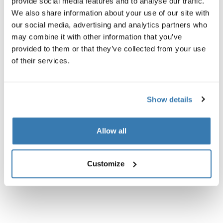
provide social media features and to analyse our traffic.
We also share information about your use of our site with
our social media, advertising and analytics partners who
may combine it with other information that you’ve
Описание изделий
Toggle overview
provided to them or that they’ve collected from your use
of their services.
Все характеристики
Toggle features
Show details
Технические характеристики
Toggle techspec
Allow all
Инструкции
Toggle guides and instructions
Customize