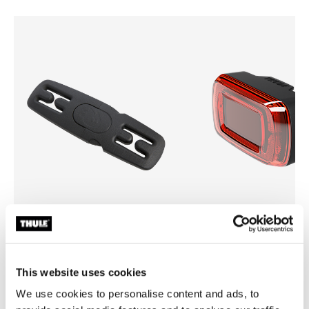
Thule Yepp harness clip
Thule Delight 2
зажим для ремня безопасности
задний фонарь
черный
This website uses cookies
We use cookies to personalise content and ads, to