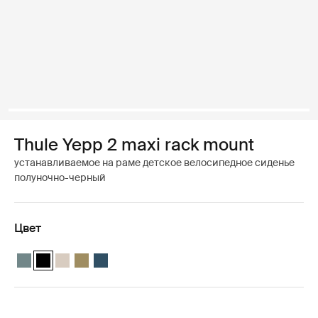
Thule Yepp 2 maxi rack mount
устанавливаемое на раме детское велосипедное сиденье
полуночно-черный
Цвет
Thule Yepp 2 maxi Средний синий
Thule Yepp 2 maxi Полуночный черный (selected)
Thule Yepp 2 maxi Мягкий песок
Thule Yepp 2 maxi Нутриевый зеленый
Thule Yepp 2 maxi Majolica Blue