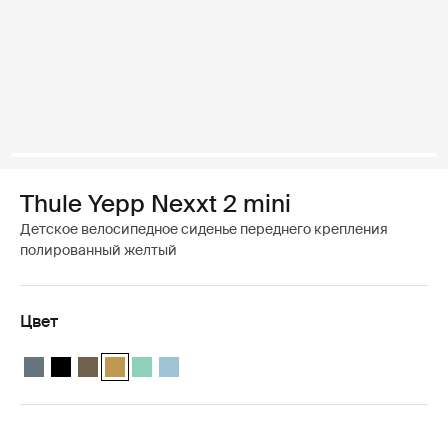
Thule Yepp Nexxt 2 mini
Детское велосипедное сиденье переднего крепления
полированный желтый
Цвет
Thule Yepp Nexxt 2 mini Темно-серый шифер
Thule Yepp Nexxt 2 mini Полуночный черный
Thule Yepp Nexxt 2 mini Темный хаки
Thule Yepp Nexxt 2 mini Полированный желтый (sele
Thule Yepp Nexxt 2 mini Mint Green
Thule Yepp Nexxt 2 mini Аквамарин