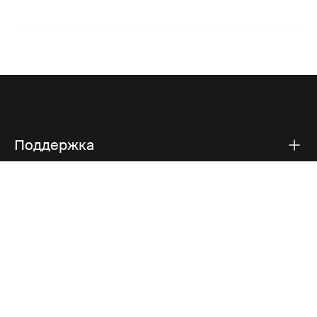
Поддержка
Поддержка продукта
Thule
Visit Thule on Facebook (external link)
Visit Thule on Instagram (external link)
Visit Thule on Youtube (external lin