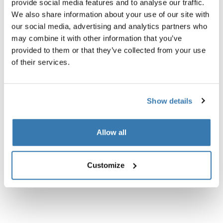
provide social media features and to analyse our traffic.
We also share information about your use of our site with
our social media, advertising and analytics partners who
may combine it with other information that you’ve
provided to them or that they’ve collected from your use
Описание изделий
Toggle overview
of their services.
Все характеристики
Toggle features
Show details
Технические характеристики
Toggle techspec
Allow all
Инструкции
Toggle guides and instructions
Customize