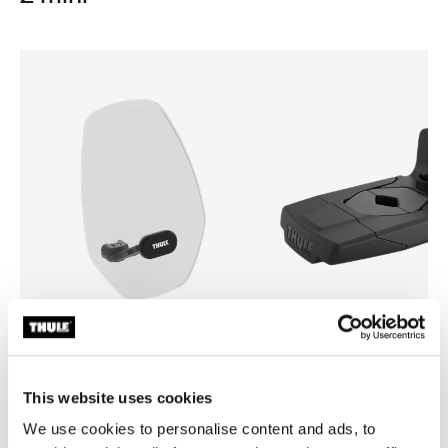
Thule Yepp mini windscreen
Thule Yepp front adapter
защитный экран прозрачный
адаптер
This website uses cookies
We use cookies to personalise content and ads, to