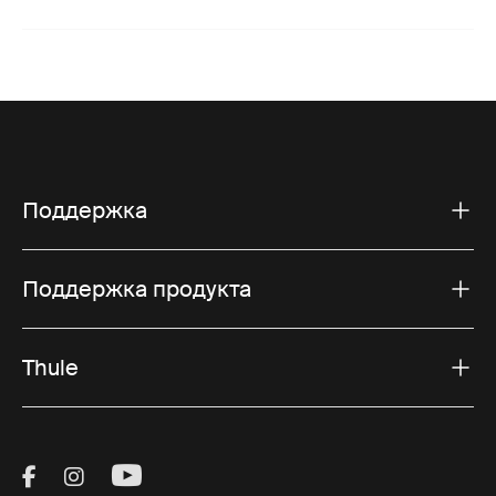
Поддержка
Поддержка продукта
Thule
Visit Thule on Facebook (external link)
Visit Thule on Instagram (external link)
Visit Thule on Youtube (external lin