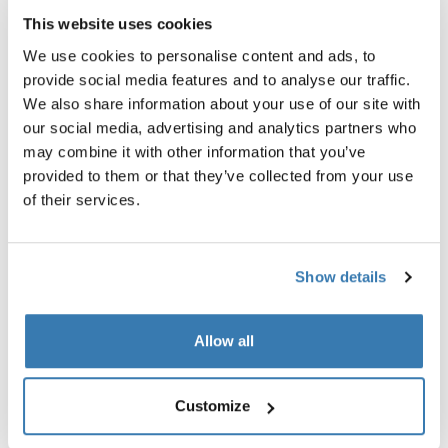
Thule loading ramp
Thule adapter 9906
This website uses cookies
погрузочная рампа алюминий
переходник черный
We use cookies to personalise content and ads, to
provide social media features and to analyse our traffic.
We also share information about your use of our site with
our social media, advertising and analytics partners who
may combine it with other information that you’ve
provided to them or that they’ve collected from your use
of their services.
Описание изделий
Toggle overview
Все характеристики
Toggle features
Show details
Технические характеристики
Toggle techspec
Allow all
Инструкции
Toggle guides and instructions
Customize