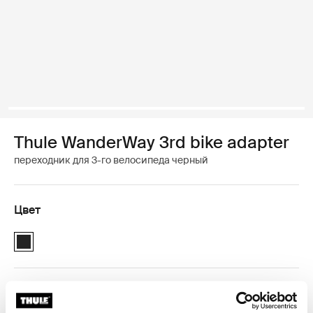
Thule WanderWay 3rd bike adapter
переходник для 3-го велосипеда черный
Цвет
Thule WanderWay 3rd bike adapter Чёрный (selected)
Гарантия Thule