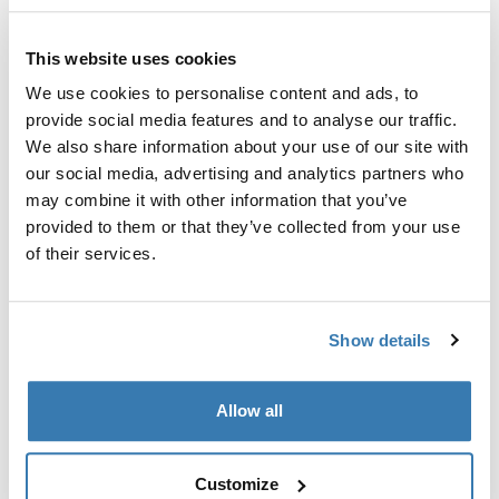
Найти в магазине
This website uses cookies
We use cookies to personalise content and ads, to
provide social media features and to analyse our traffic.
Переходник для крепления для велосипедов Thule
We also share information about your use of our site with
WanderWay, рассчитанный на один
our social media, advertising and analytics partners who
дополнительный велосипед.
may combine it with other information that you’ve
provided to them or that they’ve collected from your use
of their services.
Все характеристики
Toggle features
Show details
Технические характеристики
Toggle techspec
Allow all
Инструкции
Toggle guides and instructions
Customize