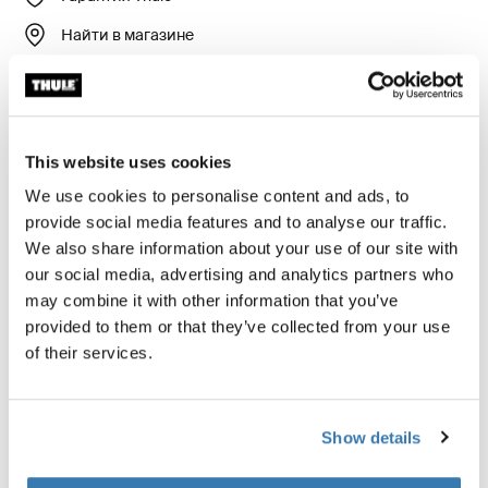
Найти в магазине
Без труда отрегулируйте или отремонтируйте ваш
велосипед прямо в пути. Ремонтный держатель
This website uses cookies
велосипеда Thule Epos — это дополнительный
We use cookies to personalise content and ads, to
аксессуар, который крепится к Thule Epos, чтобы
provide social media features and to analyse our traffic.
конструкция была устойчивой и пригодной для
We also share information about your use of our site with
технического обслуживания в любой момент.
our social media, advertising and analytics partners who
Данное устройство не позволяет держателю рамы
may combine it with other information that you’ve
вращаться и оснащено специально разработанной
provided to them or that they’ve collected from your use
для него магнитной платформой, где удобно
of their services.
размещать инструменты и велосипедные
запчасти.
Show details