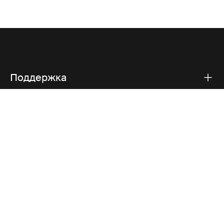
Поддержка
Поддержка продукта
Thule
Visit Thule on Facebook (external link)
Visit Thule on Instagram (external link)
Visit Thule on Youtube (external lin