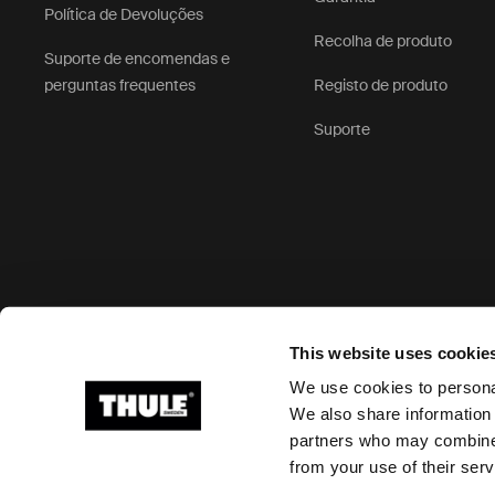
Política de Devoluções
Recolha de produto
Suporte de encomendas e
perguntas frequentes
Registo de produto
Suporte
Opções de pagamento aceites
This website uses cookie
We use cookies to personal
We also share information 
partners who may combine i
Ⓒ 2026 Thule Group Todos os direitos reservados
from your use of their serv