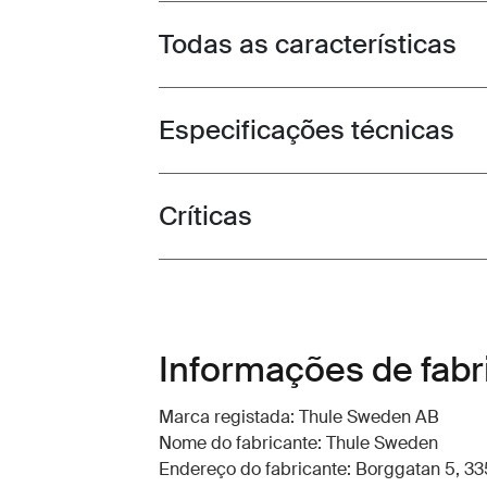
Todas as características
Toggle features
Especificações técnicas
Toggle techspec
Críticas
Toggle overview
Informações de fabr
Marca registada: Thule Sweden AB
Nome do fabricante: Thule Sweden
Endereço do fabricante: Borggatan 5, 335