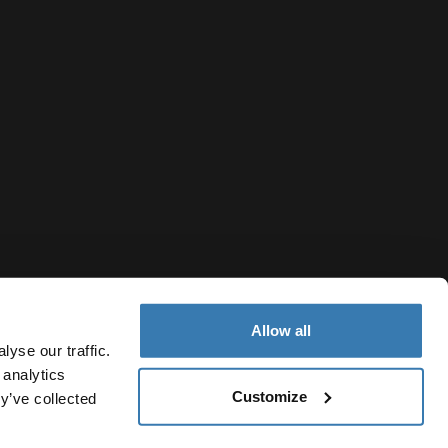
Allow all
yse our traffic.
 analytics
Customize
y’ve collected
Portugal
Política de cookies
Definições de cookies
Current market/S