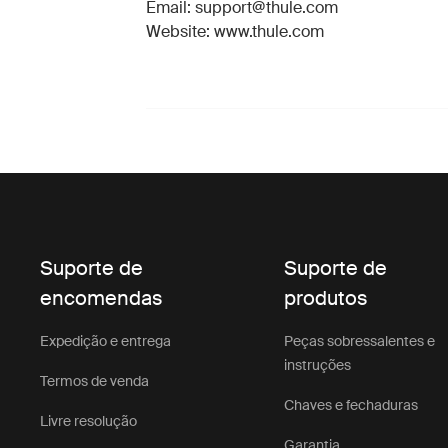
Email: support@thule.com
Website: www.thule.com
Suporte de
Suporte de
encomendas
produtos
Expedição e entrega
Peças sobressalentes e
instruções
Termos de venda
Chaves e fechaduras
Livre resolução
Garantia