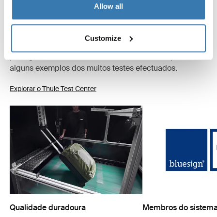
Allow all
No Thule Test Center™, em Hillerstorp, na Suécia, os
produtos são submetidos a testes extremos. Os nossos
sacos são concebidos para o acompanhar em todas as
Customize
aventuras e manter os seus pertences organizados e
protegidos dos elementos. Abaixo encontra apenas
alguns exemplos dos muitos testes efectuados.
Explorar o Thule Test Center
Qualidade duradoura
Membros do sistema