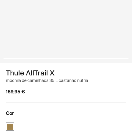
Thule AllTrail X
mochila de caminhada 35 L castanho nutria
169,95 €
Cor
Thule AllTrail X 35L Nutria brown (selected)