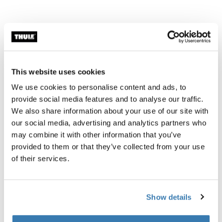
Todas as características
Toggle features
Especificações técnicas
This website uses cookies
Toggle techspec
We use cookies to personalise content and ads, to
provide social media features and to analyse our traffic.
Instruções
Toggle guides and instructions
We also share information about your use of our site with
our social media, advertising and analytics partners who
Críticas
may combine it with other information that you’ve
Toggle overview
provided to them or that they’ve collected from your use
of their services.
Show details
Testado ao limite