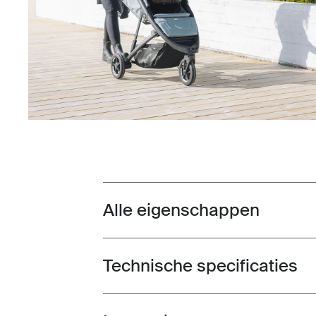
Alle eigenschappen
Toggle features
Technische specificaties
Toggle techspec