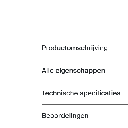
Productomschrijving
Toggle overview
Alle eigenschappen
Toggle features
Technische specificaties
Toggle techspec
Beoordelingen
Toggle overview