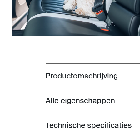
Productomschrijving
Toggle overview
Alle eigenschappen
Toggle features
Technische specificaties
Toggle techspec