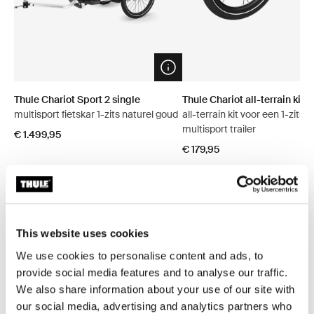
Open info modal
Thule Chariot Sport 2 single
Thule Chariot all-terrain kit 2
multisport fietskar 1-zits naturel goud
all-terrain kit voor een 1-zits
multisport trailer
€ 1.499,95
€ 179,95
Bundels verkennen
This website uses cookies
We use cookies to personalise content and ads, to
provide social media features and to analyse our traffic.
We also share information about your use of our site with
our social media, advertising and analytics partners who