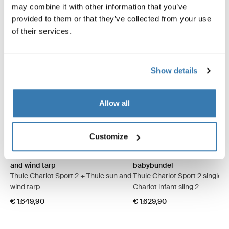
may combine it with other information that you’ve
provided to them or that they’ve collected from your use
of their services.
Show details
Allow all
Thule Chariot Sport 2 met Thule sun and wind tarp Zwart
Thule Chariot Sport 2 met Thule sun and wind tarp Natural Gold
Thule Chariot Sport 2 single
Thule Chariot Sport 2 si
Customize
Thule Chariot Sport 2 met Thule sun
Thule Chariot Sport 2 single
and wind tarp
babybundel
Thule Chariot Sport 2 + Thule sun and
Thule Chariot Sport 2 single +
wind tarp
Chariot infant sling 2
€ 1.649,90
€ 1.629,90