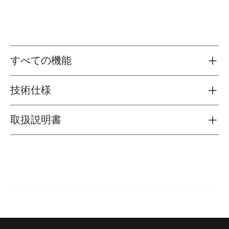
すべての機能
Toggle features
技術仕様
Toggle techspec
取扱説明書
Toggle guides and instructions