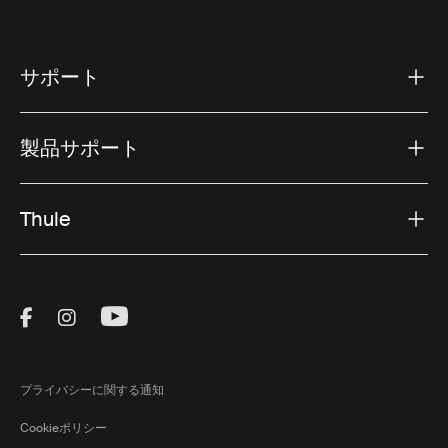
サポート
製品サポート
Thule
Visit Thule on Facebook (external link)
Visit Thule on Instagram (external link)
Visit Thule on Youtube (external lin
プライバシーに関する通知
Cookieポリシー