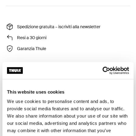
Spedizione gratuita – iscriviti alla newsletter
Resi a 30 giorni
Garanzia Thule
La borsa da manubrio Thule Chasm mantiene piccoli
oggetti facilmente accessibili durante la guida.
This website uses cookies
We use cookies to personalise content and ads, to
provide social media features and to analyse our traffic.
We also share information about your use of our site with
Descrizione del prodotto
Toggle overview
our social media, advertising and analytics partners who
may combine it with other information that you’ve