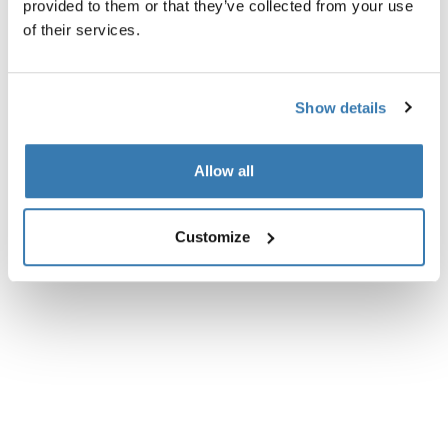
provided to them or that they’ve collected from your use
Tutte le caratteristiche
Toggle features
of their services.
Specifiche tecniche
Toggle techspec
Show details
Revisioni
Toggle overview
Allow all
Customize