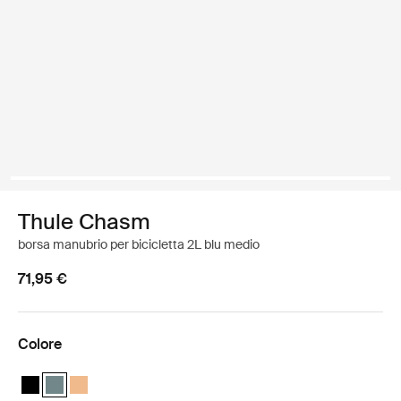
Thule Chasm
borsa manubrio per bicicletta 2L blu medio
71,95 €
Colore
Thule Chasm handlebar bag 2L Nero
Thule Chasm handlebar bag 2L Blu medio (selected)
Thule Chasm handlebar bag 2L Arancione polveroso