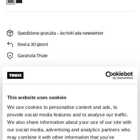
Spedizione gratuita – iscriviti alla newsletter
Resi a 30 giorni
Garanzia Thule
Una borsa da ciclismo appositamente progettata per i
ciclisti che necessitano di più spazio per ogni giro.
This website uses cookies
We use cookies to personalise content and ads, to
provide social media features and to analyse our traffic.
We also share information about your use of our site with
our social media, advertising and analytics partners who
Descrizione del prodotto
Toggle overview
may combine it with other information that you’ve