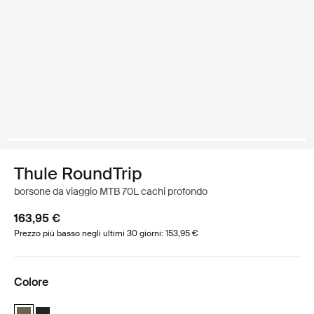
Thule RoundTrip
borsone da viaggio MTB 70L cachi profondo
163,95 €
Prezzo più basso negli ultimi 30 giorni: 153,95 €
Colore
Thule Roundtrip MTB duffel 70L Cachi profondo (selected)
Thule Roundtrip MTB duffel 70L Nero