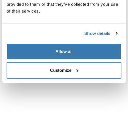
provided to them or that they’ve collected from your use
Tutte le caratteristiche
Toggle features
of their services.
Specifiche tecniche
Toggle techspec
Show details
Revisioni
Toggle overview
Allow all
Customize