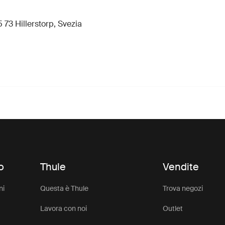
 73 Hillerstorp, Svezia
o
Thule
Vendite
ni
Questa è Thule
Trova negozi
Lavora con noi
Outlet