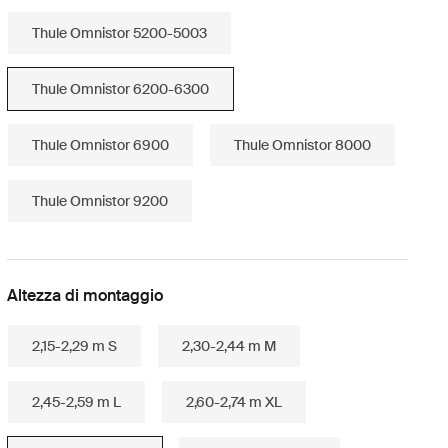
Thule Omnistor 5200-5003
Thule Omnistor 6200-6300
Thule Omnistor 6900
Thule Omnistor 8000
Thule Omnistor 9200
Altezza di montaggio
2,15-2,29 m S
2,30-2,44 m M
2,45-2,59 m L
2,60-2,74 m XL