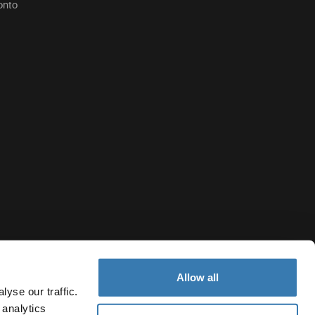
conto
Allow all
yse our traffic.
 analytics