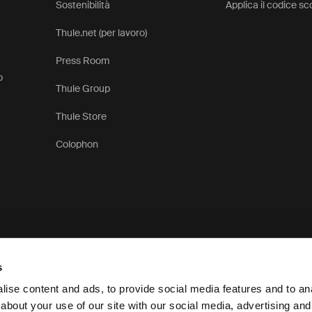
Sostenibilità
Applica il codice s
Thule.net (per lavoro)
Press Room
o
Thule Group
Thule Store
Colophon
s
ise content and ads, to provide social media features and to anal
about your use of our site with our social media, advertising and