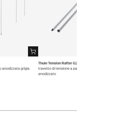
Thule Tension Rafter G2
 anodizzata grigia
travetto di tensione a parete 2,00 m grigio
anodizzato