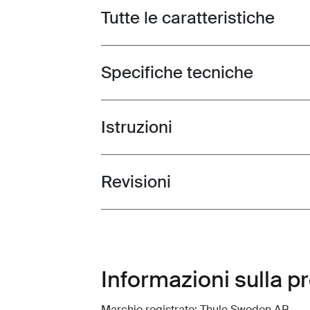
Tutte le caratteristiche
Toggle features
Specifiche tecniche
Toggle techspec
Istruzioni
Toggle guides and instructions
Revisioni
Toggle overview
Informazioni sulla p
Marchio registrato: Thule Sweden AB