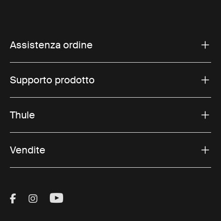
Assistenza ordine
Supporto prodotto
Thule
Vendite
Visit Thule on Facebook (external link)
Visit Thule on Instagram (external link)
Visit Thule on Youtube (external lin