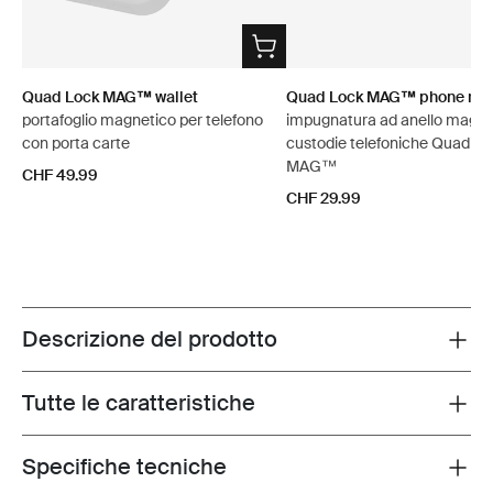
Quad Lock MAG™ wallet
Quad Lock MAG™ phone ring
portafoglio magnetico per telefono
impugnatura ad anello magne
con porta carte
custodie telefoniche Quad Lo
MAG™
CHF 49.99
CHF 29.99
Descrizione del prodotto
Toggle overview
Tutte le caratteristiche
Toggle features
Specifiche tecniche
Toggle techspec