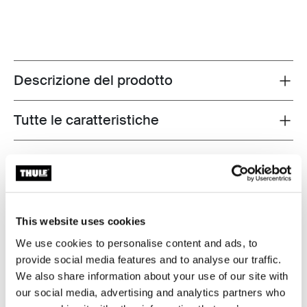
Descrizione del prodotto
Toggle overview
Tutte le caratteristiche
Toggle features
Specifiche tecniche
Toggle techspec
Istruzioni
Toggle guides and instructions
This website uses cookies
Revisioni
We use cookies to personalise content and ads, to
Toggle overview
provide social media features and to analyse our traffic.
We also share information about your use of our site with
our social media, advertising and analytics partners who