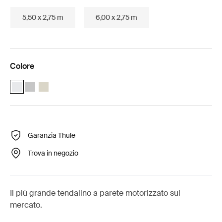
5,50 x 2,75 m
6,00 x 2,75 m
Colore
Thule Omnistor 8000 Motorized (4.00x2.75) Bianco (selected)
Thule Omnistor 8000 Motorized (4.00x2.75) Anodizzato
Thule Omnistor 8000 Motorized (4.00x2.75) Crema
Garanzia Thule
Trova in negozio
Il più grande tendalino a parete motorizzato sul
mercato.