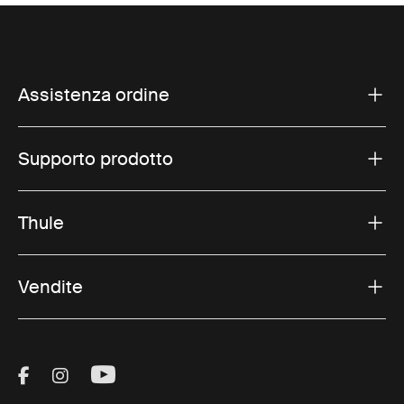
Assistenza ordine
Supporto prodotto
Thule
Vendite
Visit Thule on Facebook (external link)
Visit Thule on Instagram (external link)
Visit Thule on Youtube (external lin