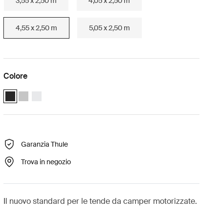
3,55 x 2,50 m
4,05 x 2,50 m
4,55 x 2,50 m
5,05 x 2,50 m
Colore
Thule Omnistor 5200 Motorized (4.55x2.50) Antracite (selected)
Thule Omnistor 5200 Motorized (4.55x2.50) Anodizzato
Thule Omnistor 5200 Motorized (4.55x2.50) Bianco
Garanzia Thule
Trova in negozio
Il nuovo standard per le tende da camper motorizzate.