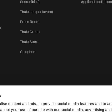
Sostenibilità
Applica il codice s
Thule.net (per lavoro)
Press Room
o
Thule Group
Thule Store
Colophon
s
ise content and ads, to provide social media features and to anal
about your use of our site with our social media, advertising and