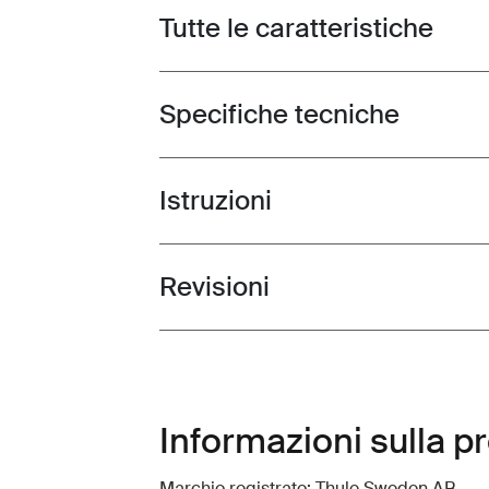
Tutte le caratteristiche
Toggle features
Specifiche tecniche
Toggle techspec
Istruzioni
Toggle guides and instructions
Revisioni
Toggle overview
Informazioni sulla p
Marchio registrato: Thule Sweden AB