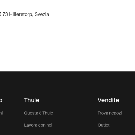
 73 Hillerstorp, Svezia
o
Thule
Vendite
ni
Questa è Thule
Trova negozi
Lavora con noi
Outlet