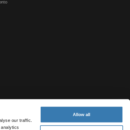
conto
Allow all
yse our traffic.
 analytics