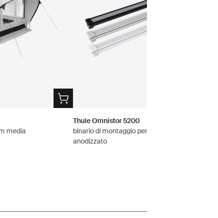
Thule Omnistor 5200
0m media
binario di montaggio per tenda 3,00 m grigio
anodizzato