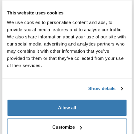
Upute
Toggle guides and instructions
This website uses cookies
We use cookies to personalise content and ads, to
provide social media features and to analyse our traffic.
We also share information about your use of our site with
our social media, advertising and analytics partners who
may combine it with other information that you’ve
provided to them or that they’ve collected from your use
of their services.
Show details
Testirano do granice izdržljivosti
U odjelu Thule Test Center™ u mjestu Hillerstorp,
Allow all
Švedska, proizvodi prolaze kroz ekstremna testiranja.
Naši sustavi krovnog nosača dizajnirani su kako bi nosili
Customize
vašu opremu i pristajali vašem automobilu što je