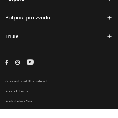
Potpora proizvodu
Thule
Visit Thule on Facebook (external link)
Visit Thule on Instagram (external link)
Visit Thule on Youtube (external lin
Obavijest o zaštiti privatnosti
Pravila kolačića
Postavke kolačića