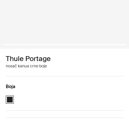
Thule Portage
nosač kanua crne boje
Boja
Thule Portage Crna (selected)