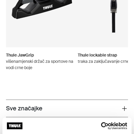
Thule JawGrip
Thule lockable strap
višenamjenski držač za sportove na
traka za zaključavanje crne b
vodi crne boje
Sve značajke
Toggle features
Tehničke specifikacije
Toggle techspec