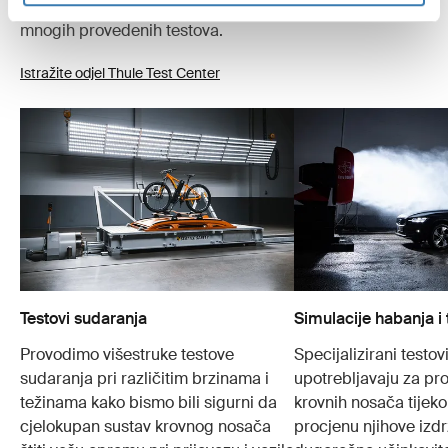
moguće sigurnije. U nastavku je samo nekoliko primjera
mnogih provedenih testova.
Istražite odjel Thule Test Center
Testovi sudaranja
Simulacije habanja i 
Provodimo višestruke testove
Specijalizirani testovi
sudaranja pri različitim brzinama i
upotrebljavaju za pr
težinama kako bismo bili sigurni da
krovnih nosača tijek
cjelokupan sustav krovnog nosača
procjenu njihove izdrž