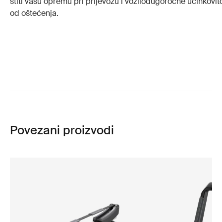
štiti vašu opremu pri prijevozu i vozilo
dugoročne učinkovito
od oštećenja.
Povezani proizvodi