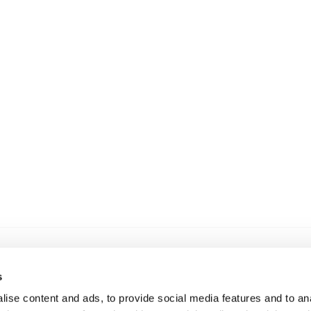
s
ise content and ads, to provide social media features and to anal