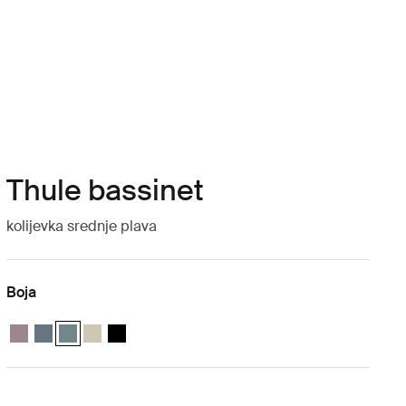
Thule bassinet
kolijevka srednje plava
Boja
Thule bassinet Zatamnjena taupe
Thule bassinet Tamno siva
Thule bassinet Srednje plava (selected)
Thule bassinet Soft Beige
Thule bassinet Crna