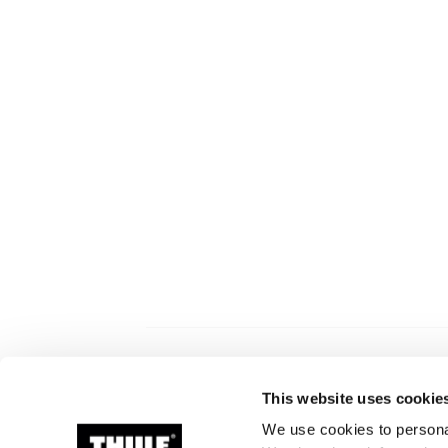
This website uses cookie
Povezani proizvodi
We use cookies to personal