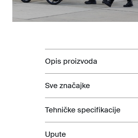
Opis proizvoda
Toggle overview
Sve značajke
Toggle features
Tehničke specifikacije
Toggle techspec
Upute
Toggle guides and instructions