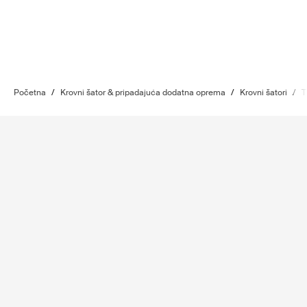
Početna
/
Krovni šator & pripadajuća dodatna oprema
/
Krovni šatori
/
T