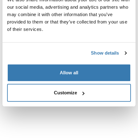
our social media, advertising and analytics partners who
may combine it with other information that you’ve
Opis proizvoda
Toggle overview
provided to them or that they’ve collected from your use
of their services.
Sve značajke
Toggle features
Show details
Tehničke specifikacije
Toggle techspec
Allow all
Upute
Toggle guides and instructions
Customize