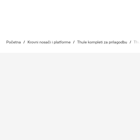
Početna
/
Krovni nosači i platforme
/
Thule kompleti za prilagodbu
/
Thu