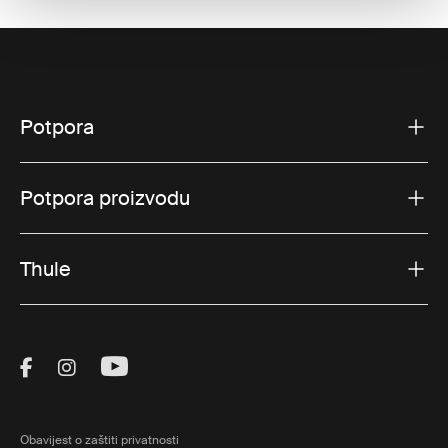
Potpora
Potpora proizvodu
Thule
Visit Thule on Facebook (external link)
Visit Thule on Instagram (external link)
Visit Thule on Youtube (external lin
Obavijest o zaštiti privatnosti