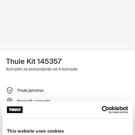
Thule Kit 145357
Komplet za postavljanje od 4 komada
Thule jamstvo
Pronađi u trgovini
Prilagodljiv montažni komplet za postavljanje sustava
This website uses cookies
krovnih nosača tvrtke Thule na vozila koja nemaju