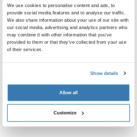
prethodno postavljene točke za pričvršćivanje krovnog
We use cookies to personalise content and ads, to
nosača ili tvornički postavljene nosače.
provide social media features and to analyse our traffic.
We also share information about your use of our site with
our social media, advertising and analytics partners who
may combine it with other information that you’ve
provided to them or that they’ve collected from your use
of their services.
Sve značajke
Toggle features
Tehničke specifikacije
Toggle techspec
Show details
Upute
Toggle guides and instructions
Allow all
Customize