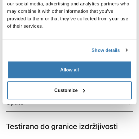
our social media, advertising and analytics partners who
may combine it with other information that you’ve
provided to them or that they’ve collected from your use
of their services.
Opis proizvoda
Toggle overview
Show details
Sve značajke
Toggle features
Allow all
Tehničke specifikacije
Toggle techspec
Customize
Upute
Toggle guides and instructions
Testirano do granice izdržljivosti