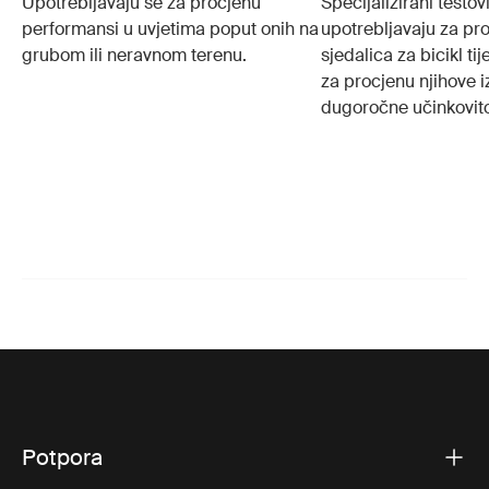
Upotrebljavaju se za procjenu
Specijalizirani testovi
performansi u uvjetima poput onih na
upotrebljavaju za pro
grubom ili neravnom terenu.
sjedalica za bicikl t
za procjenu njihove iz
dugoročne učinkovito
Potpora