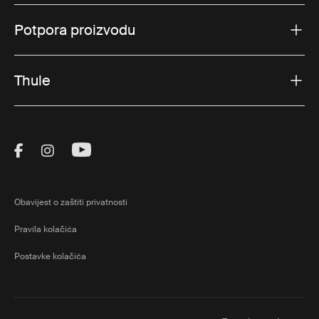
Potpora proizvodu
Thule
Visit Thule on Facebook (external link)
Visit Thule on Instagram (external link)
Visit Thule on Youtube (external lin
Obavijest o zaštiti privatnosti
Pravila kolačića
Postavke kolačića