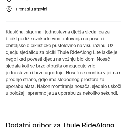
Pronađi u trgovini
Klasična, sigurna i jednostavna dječja sjedalica za
bicikl podiže svakodnevna putovanja na posao i
obiteljske biciklističke pustolovine na višu razinu. Uz
dječju sjedalicu za bicikl Thule RideAlong Lite lakše je
nego ikad povesti djecu na vožnju biciklom. Nosač
sjedala koji se brzo otpušta omogućuje vrlo
jednostavnu i brzu ugradnju. Nosač se montira vijcima s
prednje strane, gdje ima slobodnog prostora za
uporabu alata. Nakon montiranja nosača, sjedalo uskoči
u položaj i spremno je za uporabu za nekoliko sekundi.
Dodatni pribor za Thule RideAlong