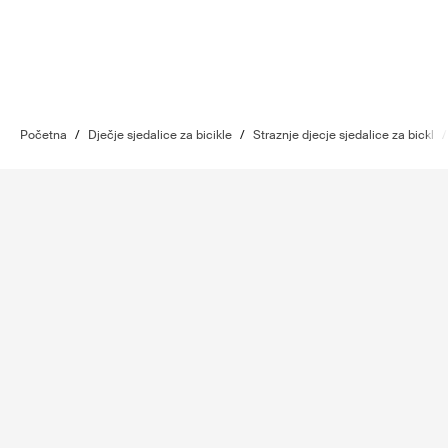
Početna
/
Dječje sjedalice za bicikle
/
Straznje djecje sjedalice za bickl
/