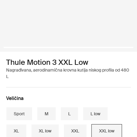
Thule Motion 3 XXL Low
Nagrađivana, aerodinamična krovna kutija niskog profila od 480
L
Veličina
Sport
M
L
L low
XL
XL low
XXL
XXL low