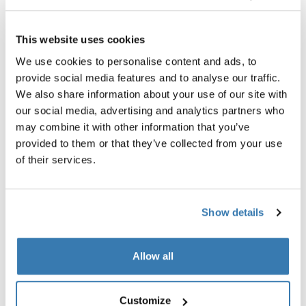
This website uses cookies
We use cookies to personalise content and ads, to
provide social media features and to analyse our traffic.
We also share information about your use of our site with
our social media, advertising and analytics partners who
Thule GoPack duffel set
Thule Motion 3 box liner XXL
may combine it with other information that you’ve
putne torbe za nosače tereta komplet
obloga krovne kutije
provided to them or that they’ve collected from your use
od četiri ruksaka
of their services.
Show details
Opis proizvoda
Toggle overview
Allow all
Sve značajke
Toggle features
Customize