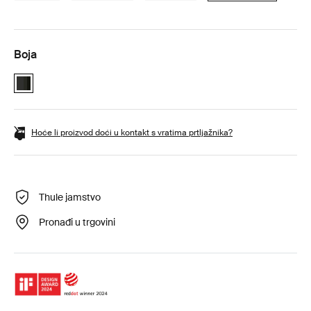
Boja
Thule Motion 3 XXL Low Black Glossy (selected)
Hoće li proizvod doći u kontakt s vratima prtljažnika?
Thule jamstvo
Pronađi u trgovini