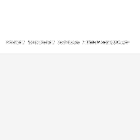
Početna
/
Nosači tereta
/
Krovne kutije
/
Thule Motion 3 XXL Low