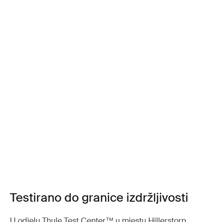
Testirano do granice izdržljivosti
U odjelu Thule Test Center™ u mjestu Hillerstorp,