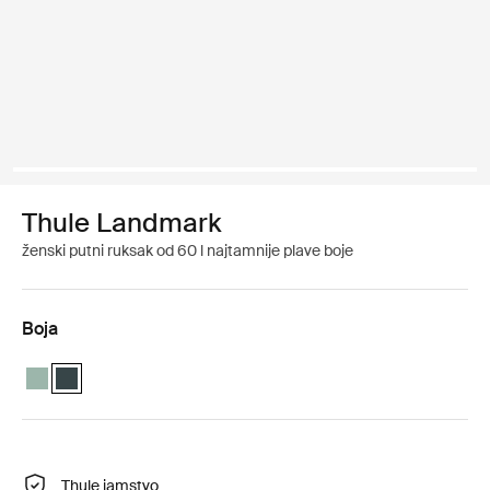
Thule Landmark
ženski putni ruksak od 60 l najtamnije plave boje
Boja
Thule Landmark 60L Women's Hazy Green
Thule Landmark 60L Women's Najtamnije plavo (selected)
Thule jamstvo