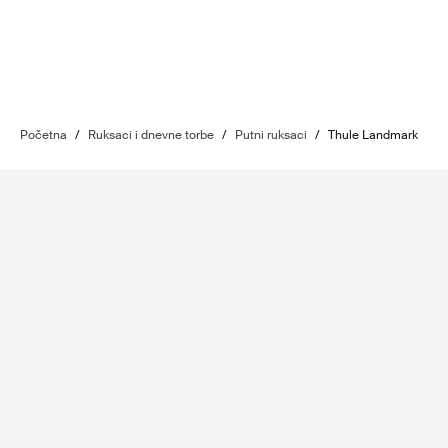
Početna
/
Ruksaci i dnevne torbe
/
Putni ruksaci
/
Thule Landmark