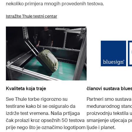
nekoliko primjera mnogih provedenih testova.
Istražite Thule testni centar
Kvaliteta koja traje
članovi sustava blue
Sve Thule torbe rigorozno su
Partneri smo sustava
testirane kako bi se osiguralo da
međunarodnog stand
izdrže test vremena. Naša prtljaga
proizvodnju tekstila
čak prolazi kroz opsežnih 50 testova
smanjenje utjecaja p
prije nego što je označimo logotipom
ljude i planet.