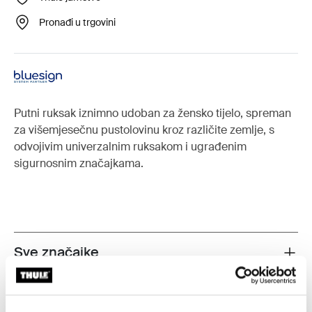
Pronađi u trgovini
Putni ruksak iznimno udoban za žensko tijelo, spreman
za višemjesečnu pustolovinu kroz različite zemlje, s
odvojivim univerzalnim ruksakom i ugrađenim
sigurnosnim značajkama.
Sve značajke
Toggle features
Tehničke specifikacije
Toggle techspec