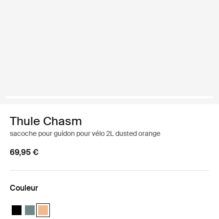
Thule Chasm
sacoche pour guidon pour vélo 2L dusted orange
69,95 €
Couleur
Thule Chasm handlebar bag 2L Noir
Thule Chasm handlebar bag 2L Bleu moyen
Thule Chasm handlebar bag 2L Orange poudré (selected)