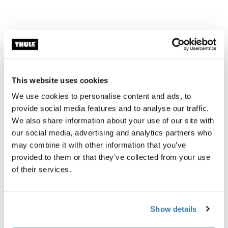
Garantie Thule
This website uses cookies
La sacoche pour guidon Thule Chasm permet de
We use cookies to personalise content and ads, to
garder de petits objets facilement accessibles lors de
provide social media features and to analyse our traffic.
vos sorties à vélo.
We also share information about your use of our site with
our social media, advertising and analytics partners who
may combine it with other information that you’ve
provided to them or that they’ve collected from your use
of their services.
Description du produit
Toggle overview
Toutes les caractéristiques
Toggle features
Show details