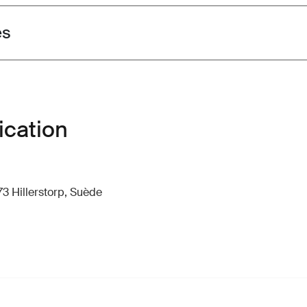
es
ication
73 Hillerstorp, Suède