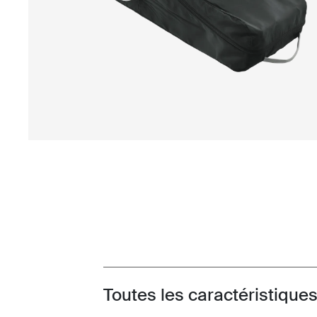
Toutes les caractéristique
Toggle features