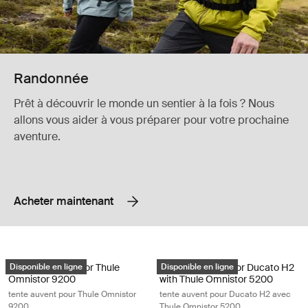
Randonnée
Prêt à découvrir le monde un sentier à la fois ? Nous
allons vous aider à vous préparer pour votre prochaine
aventure.
Acheter maintenant
Thule Panorama for Thule Omnistor 9200 tente auvent pour Thule Omn
Thule Panorama for Ducato H2 with
Thule Panorama for Thule
Disponible en ligne
Thule Panorama for Ducato H2
Disponible en ligne
Omnistor 9200
with Thule Omnistor 5200
tente auvent pour Thule Omnistor
tente auvent pour Ducato H2 avec
9200
Thule Omnistor 5200