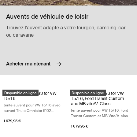
Auvents de véhicule de loisir
Trouvez l'auvent adapté à votre fourgon, camping-car
ou caravane
Acheter maintenant
Thule Residence G3 for VW T5/T6 tente auvent pour VW T5/T6 avec auv
Thule Residence G3 for VW T5/T6, Fo
Thule Residence G3 for VW
Disponible en ligne
Thule Residence G3 for VW
Disponible en ligne
T5/T6
T5/T6, Ford Transit Custom
and MB vito/V-Class
tente auvent pour VW T5/T6 avec
tente auvent pour VW T5/T6, Ford
auvent Thule Omnistor 5102
Transit Custom et MB Vito/V-class
noir/gris/blanc
1 679,95 €
avec store Thule Omnistor
1 679,95 €
4200/Thule Sidehill noir/gris/blanc