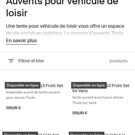
Auvents pour véhicule de
loisir
Une tente pour véhicule de loisir vous offre un espace
de vie parfait en extérieur. La gamme d'auvents Thule
hautement polyvalents et faciles à installer répond à
En savoir plus
tous les besoins.
Filtrer et trier
products
Passer aux résultats
Thule Residence G3 Front Set ensemble avant de tente auvent pour s
Thule Residence G3 Front Set for V
Thule Residence G3 Front Set
Disponible en ligne
Thule Residence G3 Front Set
Disponible en ligne
for Vans
ensemble avant de tente auvent
tente auvent avant pour stores
pour stores Thule
Thule sur vans
559,95 €
559,95 €
Thule Residence G3 Side Set ensemble de parois latérales de tente au
Thule Residence G3 Side Set for Van