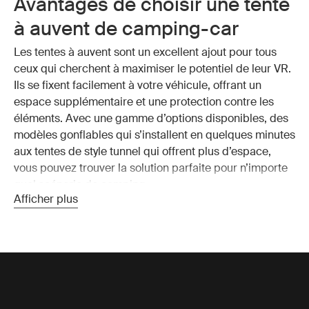
Avantages de choisir une tente
à auvent de camping-car
Les tentes à auvent sont un excellent ajout pour tous
ceux qui cherchent à maximiser le potentiel de leur VR.
Ils se fixent facilement à votre véhicule, offrant un
espace supplémentaire et une protection contre les
éléments. Avec une gamme d’options disponibles, des
modèles gonflables qui s’installent en quelques minutes
aux tentes de style tunnel qui offrent plus d’espace,
vous pouvez trouver la solution parfaite pour n’importe
quel scénario de camping.
Afficher plus
Types de tentes à auvent
Tentes gonflables pour camping-car :
Elles sont
faciles à monter et à démonter, avec des tubes d’air
qui se gonflent à l’aide d’une pompe ou d’un