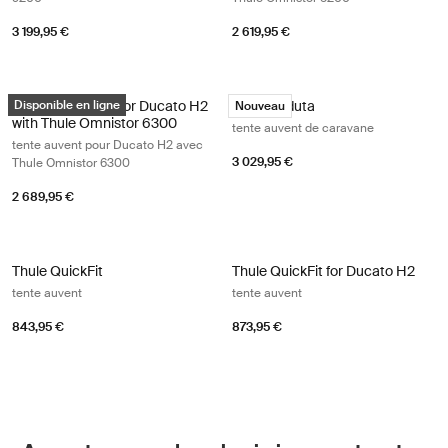
3 199,95 €
2 619,95 €
Thule Panorama for Ducato H2 with Thule Omnistor 6300 tente auvent
Thule Veduta tente auvent de carav
Thule Panorama for Ducato H2
Disponible en ligne
Thule Veduta
Nouveau
with Thule Omnistor 6300
tente auvent de caravane
tente auvent pour Ducato H2 avec
3 029,95 €
Thule Omnistor 6300
2 689,95 €
Thule QuickFit tente auvent Black/gray/white
Thule QuickFit for Ducato H2 tente 
Thule QuickFit
Thule QuickFit for Ducato H2
tente auvent
tente auvent
843,95 €
873,95 €