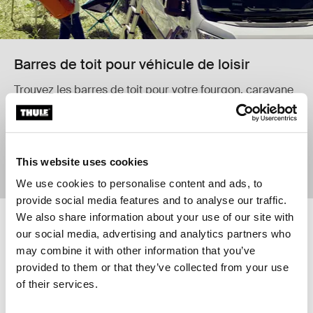
Barres de toit pour véhicule de loisir
Trouvez les barres de toit pour votre fourgon, caravane
ou camping-car
This website uses cookies
Acheter maintenant
We use cookies to personalise content and ads, to
provide social media features and to analyse our traffic.
We also share information about your use of our site with
Thule Panorama for Thule Omnistor 5200 tente auvent pour Thule Omn
Thule Panorama for Thule Omnistor
our social media, advertising and analytics partners who
Thule Panorama for Thule
Disponible en ligne
Thule Panorama for Thule
Disponible en ligne
may combine it with other information that you’ve
Omnistor 5200
Omnistor 6300
provided to them or that they’ve collected from your use
tente auvent pour Thule Omnistor
tente auvent pour Thule Omnistor
5200
6300
of their services.
2 619,95 €
2 619,95 €