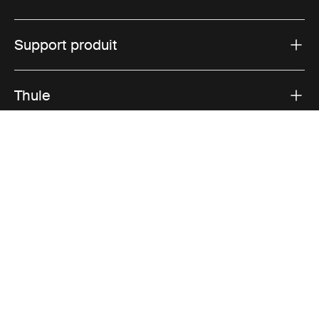
Support produit
Thule
Ventes
Visit Thule on Facebook (external link)
Visit Thule on Instagram (external link)
Visit Thule on Youtube (external lin
Options de paiement acceptées