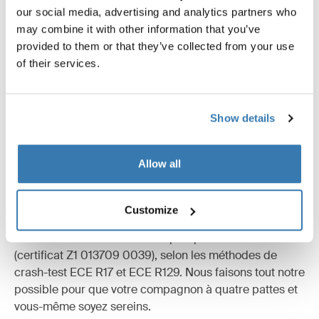
our social media, advertising and analytics partners who
may combine it with other information that you’ve
provided to them or that they’ve collected from your use
of their services.
Show details
Allow all
Sécurité pour tous
La sécurité est toujours notre priorité absolue. C'est
Customize
pourquoi nous avons testé notre cage pour chien dans
notre Thule Test Center ainsi qu'auprès du TÜV SÜD
(certificat Z1 013709 0039), selon les méthodes de
crash-test ECE R17 et ECE R129. Nous faisons tout notre
possible pour que votre compagnon à quatre pattes et
vous-même soyez sereins.