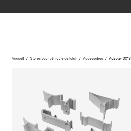
Accueil
/
Stores pour véhicule de loisir
/
Accessoires
/
Adapter 3019