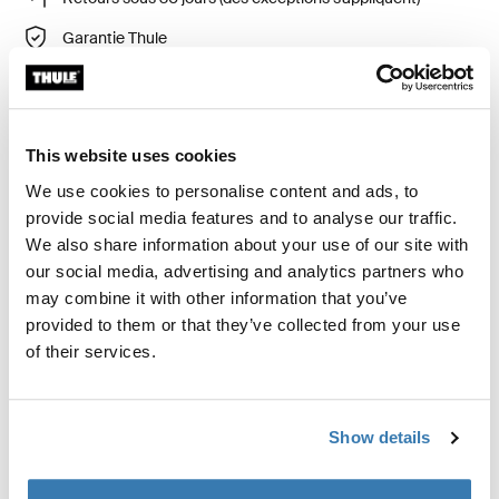
Garantie Thule
Product Locator by Locally
This website uses cookies
Ensemble d’adaptation requis pour que le support pour
camionnette Xsporter s’adapte aux modèles Toyota
We use cookies to personalise content and ads, to
Tacoma de 2005 à 2015.
provide social media features and to analyse our traffic.
We also share information about your use of our site with
our social media, advertising and analytics partners who
may combine it with other information that you’ve
provided to them or that they’ve collected from your use
of their services.
Caractéristiques techniques
Toggle techspec
Instructions
Toggle guides and instructions
Show details
Avis