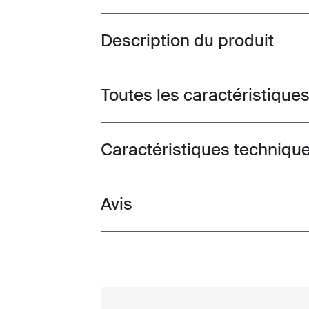
Description du produit
Toggle overview
Toutes les caractéristique
Toggle features
Caractéristiques techniqu
Toggle techspec
Avis
Toggle overview