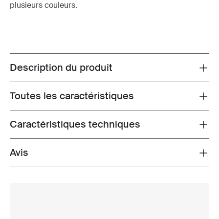
plusieurs couleurs.
Description du produit
Toggle overview
Toutes les caractéristiques
Toggle features
Caractéristiques techniques
Toggle techspec
Avis
Toggle overview