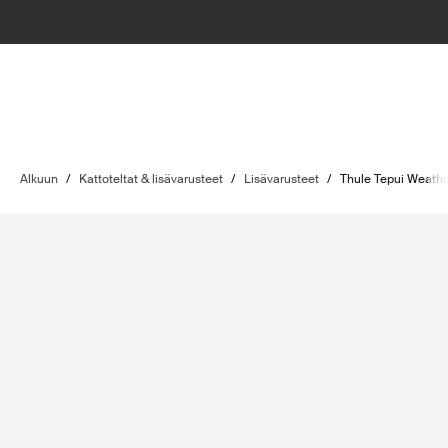
Alkuun
/
Kattoteltat & lisävarusteet
/
Lisävarusteet
/
Thule Tepui Weath