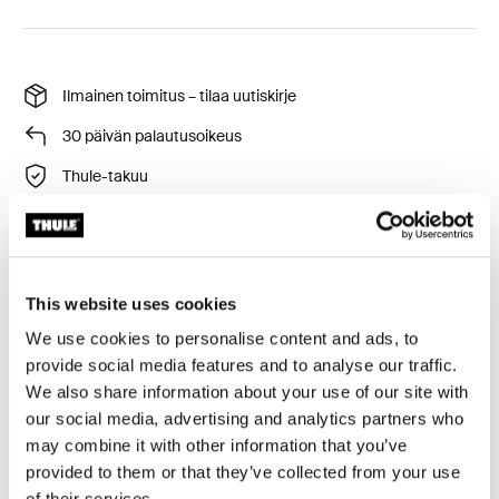
Ilmainen toimitus – tilaa uutiskirje
30 päivän palautusoikeus
Thule-takuu
Suojaa kattotelttaasi jopa kaikkein huonoimmilta
This website uses cookies
sääolosuhteilta.
We use cookies to personalise content and ads, to
provide social media features and to analyse our traffic.
We also share information about your use of our site with
our social media, advertising and analytics partners who
Kaikki ominaisuudet
Toggle features
may combine it with other information that you’ve
provided to them or that they’ve collected from your use
of their services.