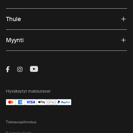
Thule
Myynti
Visit Thule on Facebook (external link)
Visit Thule on Instagram (external link)
Visit Thule on Youtube (external lin
Hyväksytyt maksutavat
Tietosuojailmoitus