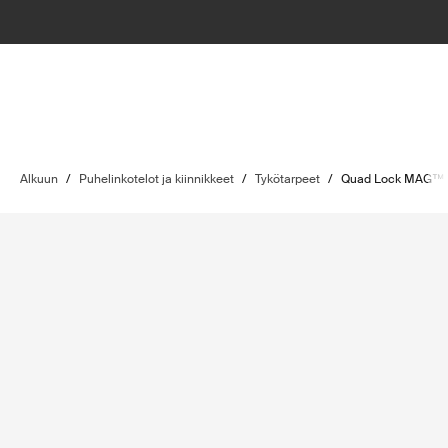
Alkuun
/
Puhelinkotelot ja kiinnikkeet
/
Tykötarpeet
/
Quad Lock MAG™ r