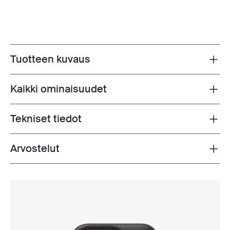
Tuotteen kuvaus
Toggle overview
Kaikki ominaisuudet
Toggle features
Tekniset tiedot
Toggle techspec
Arvostelut
Toggle overview