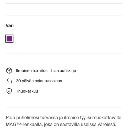
Väri
Purple
Ilmainen toimitus – tilaa uutiskirje
30 päivän palautusoikeus
Thule-takuu
Pidä puhelimesi turvassa ja ilmaise tyylisi muokattavalla
MAG™-renkaalla, joka on saatavilla useissa väreissä.