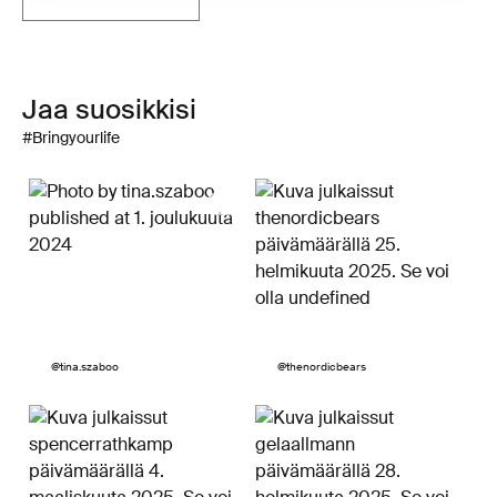
Jaa suosikkisi
#Bringyourlife
Julkaissut
@tina.szaboo
Julkaissut
@thenordicbears