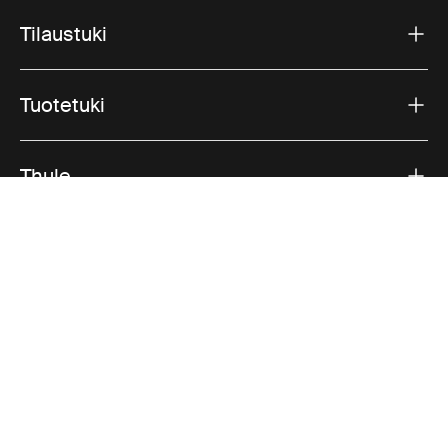
Tilaustuki
Tuotetuki
Thule
Myynti
Visit Thule on Facebook (external link)
Visit Thule on Instagram (external link)
Visit Thule on Youtube (external lin
Hyväksytyt maksutavat