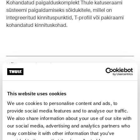
Kohandatud paigalduskomplekt Thule katuseraami
süsteemi paigaldamiseks sõidukitele, millel on
integreeritud kinnituspunktid, T-profiil või pakiraami
kohandatud kinnituskohad.
Kõik omadused
Toggle features
Tehnilised andmed
Toggle techspec
This website uses cookies
Juhised
Toggle guides and instructions
We use cookies to personalise content and ads, to
provide social media features and to analyse our traffic.
We also share information about your use of our site with
Tootmisteave
our social media, advertising and analytics partners who
may combine it with other information that you’ve
Registreeritud kaubamärk: Thule Sweden AB