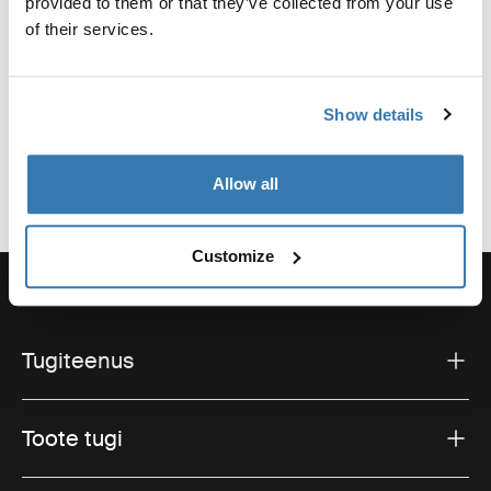
provided to them or that they’ve collected from your use
Tootja nimi: Thule Sweden
of their services.
Tootja aadress: Borggatan 5, 335 73 Hillerstorp, Rootsi
E-post: support@thule.com
Veebisait: www.thule.com
Show details
Allow all
Customize
Tugiteenus
Toote tugi