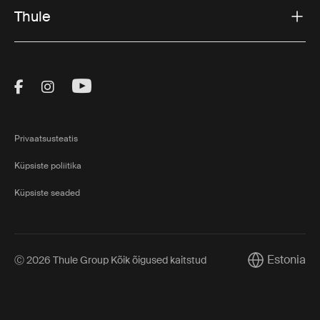
Thule
Visit Thule on Facebook (external link)
Visit Thule on Instagram (external link)
Visit Thule on Youtube (external lin
Privaatsusteatis
Küpsiste poliitika
Küpsiste seaded
Estonia
Ⓒ 2026 Thule Group Kõik õigused kaitstud
Current marke