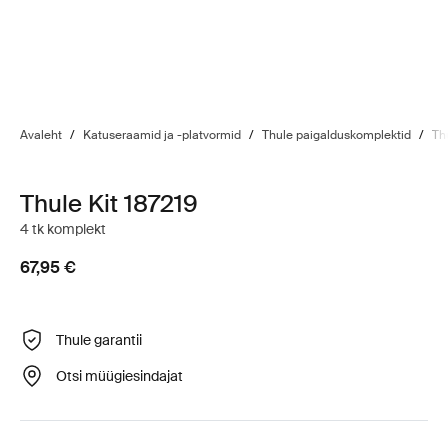
Avaleht
/
Katuseraamid ja -platvormid
/
Thule paigalduskomplektid
/
Th
Thule Kit 187219
4 tk komplekt
67,95 €
Thule garantii
Otsi müügiesindajat