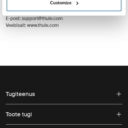
Customize
Tootja nimi: Thule Sweden
Tootja aadress: Borggatan 5, 335 73 Hillerstorp, Rootsi
E-post: support@thule.com
Veebisait: www.thule.com
Tugiteenus
Toote tugi