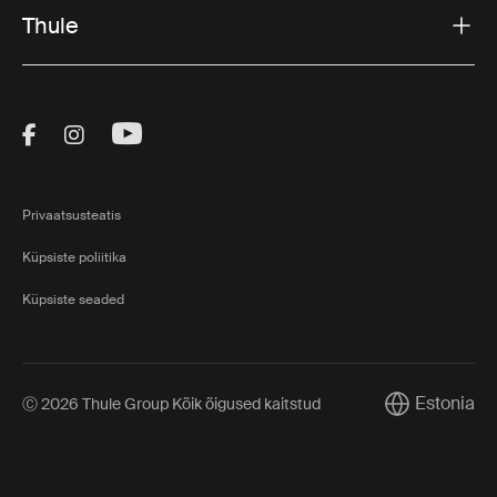
Thule
Visit Thule on Facebook (external link)
Visit Thule on Instagram (external link)
Visit Thule on Youtube (external lin
Privaatsusteatis
Küpsiste poliitika
Küpsiste seaded
Estonia
Ⓒ 2026 Thule Group Kõik õigused kaitstud
Current marke