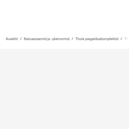
Avaleht
/
Katuseraamid ja -platvormid
/
Thule paigalduskomplektid
/
Th