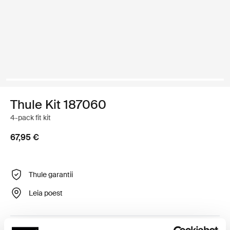
Thule Kit 187060
4-pack fit kit
67,95 €
Thule garantii
Leia poest