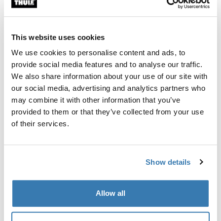
Kohandatud paigalduskomplekt Thule katuseraami
süsteemi paigaldamiseks sõidukitele, millel on
integreeritud kinnituspunktid, T-profiil või pakiraami
This website uses cookies
kohandatud kinnituskohad.
We use cookies to personalise content and ads, to
provide social media features and to analyse our traffic.
We also share information about your use of our site with
our social media, advertising and analytics partners who
may combine it with other information that you’ve
Kõik omadused
Toggle features
provided to them or that they’ve collected from your use
of their services.
Tehnilised andmed
Toggle techspec
Juhised
Toggle guides and instructions
Show details
Allow all
Tootmisteave
Registreeritud kaubamärk: Thule Sweden AB