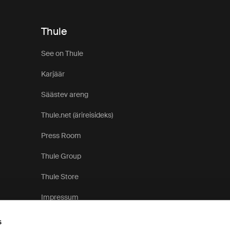
Thule
See on Thule
Karjäär
Säästev areng
Thule.net (ärireisideks)
Press Room
Thule Group
Thule Store
Impressum
s