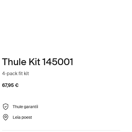
Thule Kit 145001
4-pack fit kit
67,95 €
Thule garantii
Leia poest