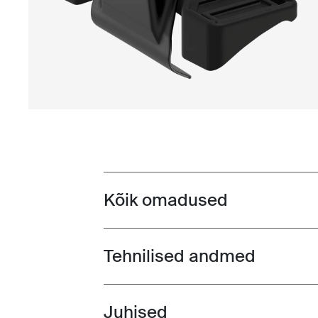
Kõik omadused
Toggle features
Tehnilised andmed
Toggle techspec
Juhised
Toggle guides and instructions